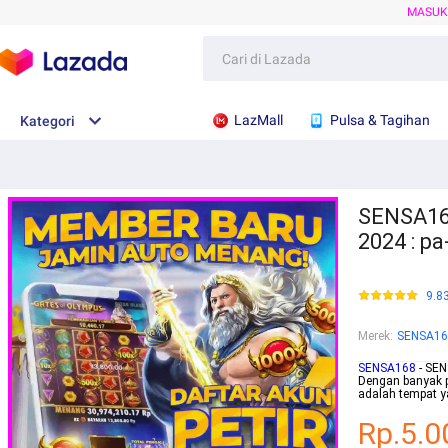
MASU
LazMall
Pulsa & Tagihan
Kategori
SENSA168
2024 : p
9.8
Merek
:
SENSA16
SENSA168
- SEN
Dengan banyak 
adalah tempat y
Rp.5.0