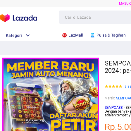
MASU
LazMall
Pulsa & Tagihan
Kategori
SEMPOA88
2024 : p
9.8
Merek
:
SEMPOA
SEMPOA88
- SEM
Dengan banyak 
adalah tempat y
Rp.5.0