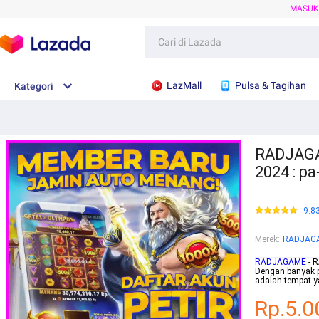
MASU
LazMall
Pulsa & Tagihan
Kategori
RADJAGAM
2024 : p
9.8
Merek
:
RADJAG
RADJAGAME
- R
Dengan banyak 
adalah tempat y
Rp.5.0