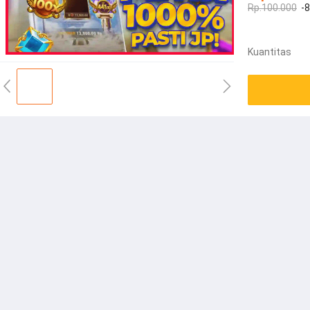
Rp.100.000
-
Kuantitas