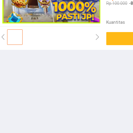
Rp.100.000
-
Kuantitas