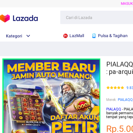
MASU
LazMall
Pulsa & Tagihan
Kategori
PIALAQQ:
: pa-arqu
9.8
Merek
:
PIALAQQ
PIALAQQ
- PIALA
banyak permain
tempat yang tep
Rp.5.0