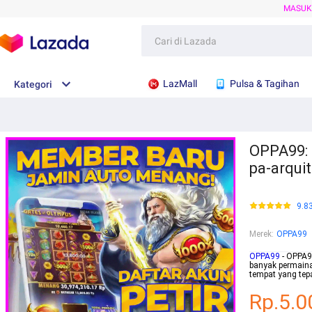
MASU
LazMall
Pulsa & Tagihan
Kategori
OPPA99: 
pa-arqui
9.8
Merek
:
OPPA99
OPPA99
- OPPA99
banyak permain
tempat yang tep
Rp.5.0