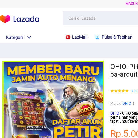
MASU
LazMall
Pulsa & Tagihan
Kategori
OHIO: Pi
pa-arqui
9.8
Merek
:
OHIO
OHIO
- OHIO tel
permainan yang
tepat untuk ber
Rp.5.0