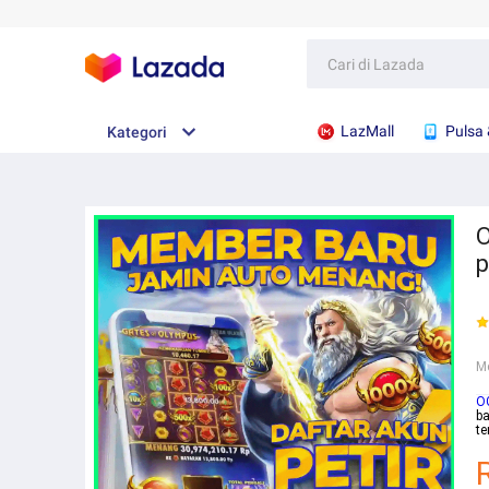
LazMall
Pulsa 
Kategori
O
p
M
O
b
te