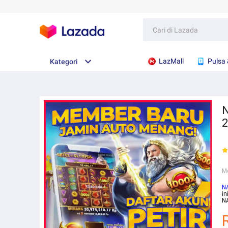
LazMall
Pulsa 
Kategori
N
2
M
N
in
N