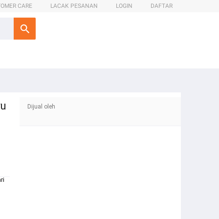
TOMER CARE
LACAK PESANAN
LOGIN
DAFTAR
ru
Dijual oleh
ri