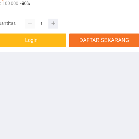
p.100.000
-80%
uantitas
Login
DAFTAR SEKARANG