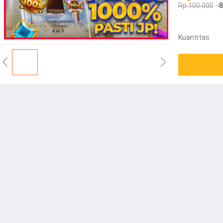
Rp.100.000
-
Kuantitas