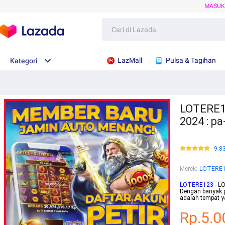
MASU
LazMall
Pulsa & Tagihan
Kategori
LOTERE12
2024 : p
9.8
Merek
:
LOTERE
LOTERE123
- LO
Dengan banyak 
adalah tempat y
Rp.5.0