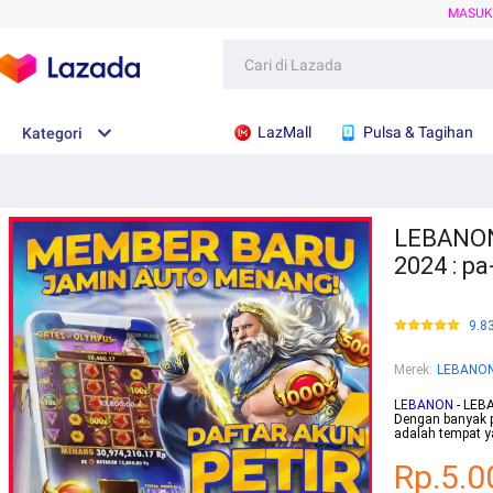
MASU
LazMall
Pulsa & Tagihan
Kategori
LEBANON:
2024 : p
9.8
Merek
:
LEBANO
LEBANON
- LEBA
Dengan banyak 
adalah tempat y
Rp.5.0