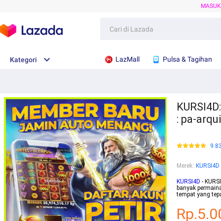
MASU
LazMall
Pulsa & Tagihan
Kategori
KURSI4D:
: pa-arqu
9.8
Merek
:
KURSI4D
KURSI4D
- KURSI
banyak permain
tempat yang tep
Rp.5.0