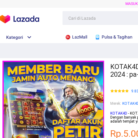
MASU
LazMall
Pulsa & Tagihan
Kategori
KOTAK4D:
2024 : p
9.8
Merek
:
KOTAK4
KOTAK4D
- KOTA
Dengan banyak 
adalah tempat y
Rp.5.0