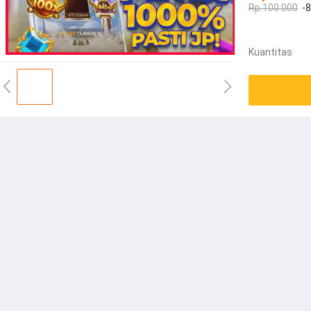
Rp.100.000
-
Kuantitas