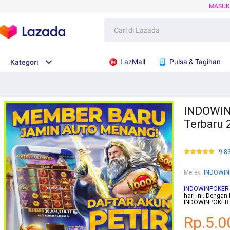
MASU
LazMall
Pulsa & Tagihan
Kategori
INDOWINP
Terbaru 
9.8
Merek
:
INDOWI
INDOWINPOKER
hari ini. Denga
INDOWINPOKER a
Rp.5.0