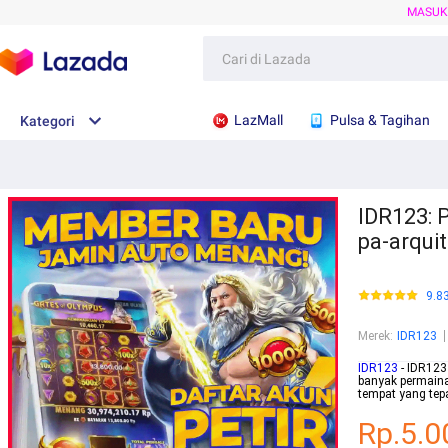
MASU
LazMall
Pulsa & Tagihan
Kategori
IDR123: P
pa-arqui
9.8
Merek
:
IDR123
IDR123
- IDR123 
banyak permain
tempat yang tep
Rp.5.0