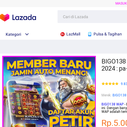
MASU
LazMall
Pulsa & Tagihan
Kategori
BIGO138 
2024 : p
9.8
Merek
:
BIGO138
BIGO138 WAP
- 
ini. Dengan ban
WAP adalah temp
Rp.5.0