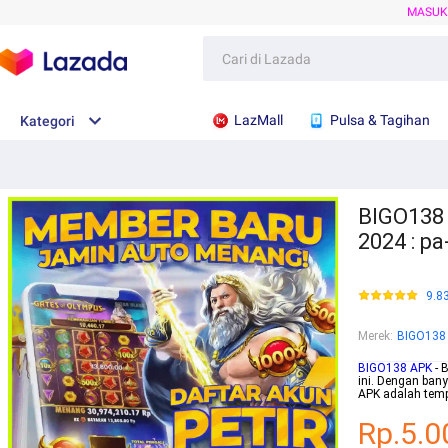
MASU
LazMall
Pulsa & Tagihan
Kategori
BIGO138 
2024 : p
9.8
Merek
:
BIGO138
BIGO138 APK
- 
ini. Dengan ban
APK adalah temp
Rp.5.0