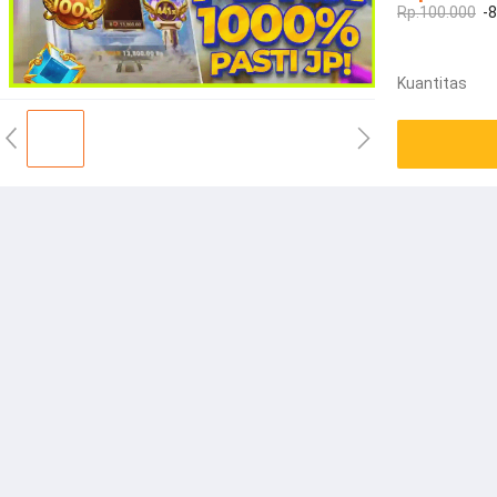
Rp.100.000
-
Kuantitas