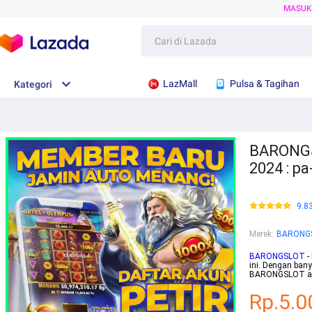
MASU
LazMall
Pulsa & Tagihan
Kategori
BARONGSL
2024 : p
9.8
Merek
:
BARONG
BARONGSLOT
-
ini. Dengan ban
BARONGSLOT ada
Rp.5.0