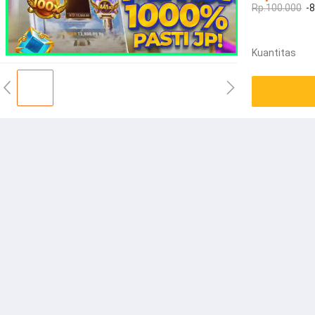
Rp.100.000
-
Kuantitas