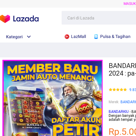
MASU
LazMall
Pulsa & Tagihan
Kategori
BANDARKI
2024 : p
9.8
Merek
:
BANDAR
BANDARKIU
- BA
Dengan banyak 
adalah tempat y
Rp.5.0