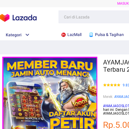
MASU
LazMall
Pulsa & Tagihan
Kategori
AYAMJAGO
Terbaru 
9.8
Merek
:
AYAMJA
AYAMJAGOSLO
hari ini. Denga
AYAMJAGOSLOT a
Rp.5.0