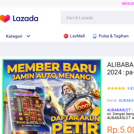
MASU
LazMall
Pulsa & Tagihan
Kategori
ALIBABAS
2024 : p
9.8
Merek
:
ALIBABA
ALIBABASLOT
-
ini. Dengan ban
ALIBABASLOT ad
Rp.5.0